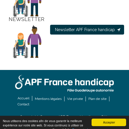
NEWSLETTER
Newsletter APF France handicap
Accueil
Mentions légales
Vie privée
Plan de site
Contact
Copyright © 2022 - APF France Handicap - Pôle
Nous utilisons des cookies afin de vous garantir la meilleure
Accepter
Guadeloupe autonomie
expérience sur notre site web. Si vous continuez à utiliser ce
Réalisation et maintenance
AGWANET