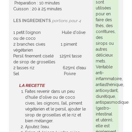
sont
Préparation : 10 minutes
utilisées
Cuisson : 20 à 25 minutes
pour en
faire des
LES INGREDIENTS
portions pour 4
thés, des
confitures,
1 petit l’oignon Huile d'olive
des
ou de coco
sirops ou
2 branches cives 1 piment
autres
végétarien
délicieux
Persil finement ciselé 125ml tasse
mets.
de sirop de groseilles
Véritable
2 tasses riz 625ml d’eau
anti-
Sel Poivre
inflammatoire,
antiasthénique,
LA RECETTE
antioxydant,
Faites revenir dans un peu
diurétique,
d'huile d'olive ou de coco
antispasmodique
cives, les oignons, l’ail, piment
(gastro-
végétarien et le persil, ajouter le
intestinal
sirop de groseilles et le riz et
et utérin),
bien mélanger.
elle est
Ajoutez l’eau.
également