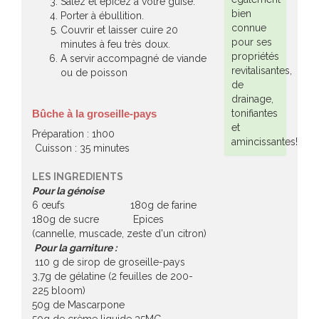
Salez et épicez à votre guise.
bien
Porter à ébullition.
connue
Couvrir et laisser cuire 20
pour ses
minutes à feu très doux.
propriétés
A servir accompagné de viande
revitalisantes,
ou de poisson
de
drainage,
tonifiantes
Bûche à la groseille-pays
et
Préparation : 1h00
amincissantes!
Cuisson : 35 minutes
LES INGREDIENTS
Pour la génoise
6 œufs 180g de farine
180g de sucre Epices
(cannelle, muscade, zeste d'un citron)
Pour la garniture :
110 g de sirop de groseille-pays
3,7g de gélatine (2 feuilles de 200-
225 bloom)
50g de Mascarpone