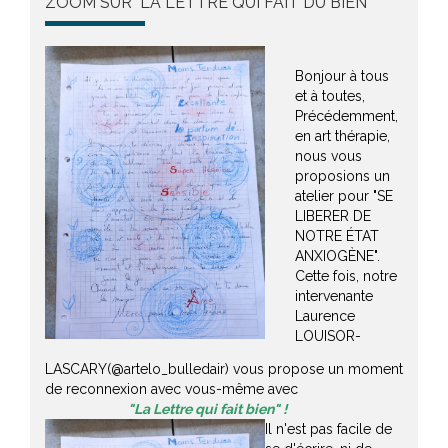
ZOOM SUR "LA LETTRE QUI FAIT DU BIEN"
Bonjour à tous
et à toutes,
Précédemment,
en art thérapie,
nous vous
proposions un
atelier pour "SE
LIBERER DE
NOTRE ÉTAT
ANXIOGÈNE".
Cette fois, notre
intervenante
Laurence
LOUISOR-
LASCARY(@artelo_bulledair) vous propose un moment
de reconnexion avec vous-même avec
"La Lettre qui fait bien" !
Il n'est pas facile de