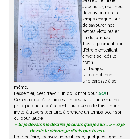
se d'écrire, ni de
s'accueillir, mail nous
devons prendre le
temps chaque jour
de savourer nos
petites victoires en
fin de journée.
Il est également bon
d’être bienveillant
envers soi dés le
matin.
Un bonjour,
Un compliment,
Une caresse à soi-
même.
L’essentiel, c’est d’avoir un doux mot pour
SOI
!
Cet exercice d’écriture est un peu basé sur le même
principe que le précédent, sauf que cette fois il nous
invite, à travers l’écriture, à prendre un temps pour soi
ou pour l’autre.
« Si je devais me décrire, je dirais que je suis… » « si je
devais te décrire, je dirais que tu es » ...
Pour ce faire, écrivez un petit texte, quelques lignes et