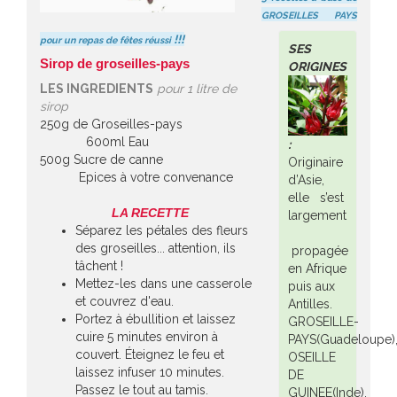
GROSEILLES PAYS
!!!
pour un repas de fêtes réussi
SES
Sirop de groseilles-pays
ORIGINES
LES INGREDIENTS
pour 1 litre de
sirop
250g de Groseilles-pays
600ml Eau
:
500g Sucre de canne
Originaire
Epices à votre convenance
d’Asie,
elle s’est
LA RECETTE
largement
Séparez les pétales des fleurs
des groseilles... attention, ils
propagée
tâchent !
en Afrique
Mettez-les dans une casserole
puis aux
et couvrez d'eau.
Antilles.
Portez à ébullition et laissez
GROSEILLE-
cuire 5 minutes environ à
PAYS(Guadeloupe)
couvert. Éteignez le feu et
OSEILLE
laissez infuser 10 minutes.
DE
Passez le tout au tamis.
GUINEE(Inde),