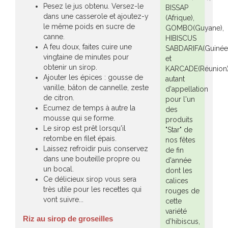
Pesez le jus obtenu. Versez-le
BISSAP
dans une casserole et ajoutez-y
(Afrique),
le même poids en sucre de
GOMBO(Guyane),
canne.
HIBISCUS
A feu doux, faites cuire une
SABDARIFA(Guinée
vingtaine de minutes pour
et
obtenir un sirop.
KARCADE(Réunion)
Ajouter les épices : gousse de
autant
vanille, bâton de cannelle, zeste
d'appellation
de citron.
pour l'un
Ecumez de temps à autre la
des
mousse qui se forme.
produits
Le sirop est prêt lorsqu'il
"Star" de
retombe en filet épais.
nos fêtes
Laissez refroidir puis conservez
de fin
dans une bouteille propre ou
d'année
un bocal.
dont les
Ce délicieux sirop vous sera
calices
très utile pour les recettes qui
rouges de
vont suivre...
cette
variété
Riz au sirop de groseilles
d’hibiscus,