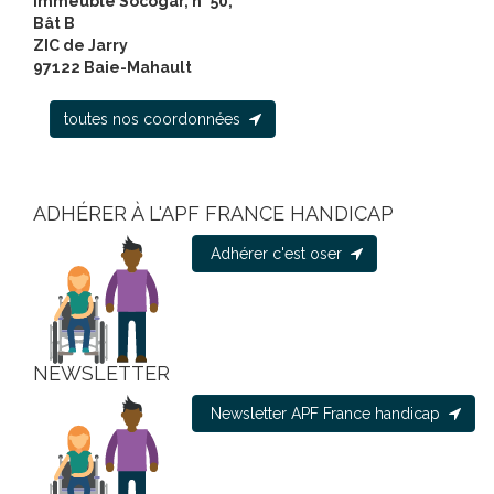
Immeuble Socogar, n° 50,
Bât B
ZIC de Jarry
97122 Baie-Mahault
toutes nos coordonnées
ADHÉRER À L'APF FRANCE HANDICAP
Adhérer c'est oser
NEWSLETTER
Newsletter APF France handicap